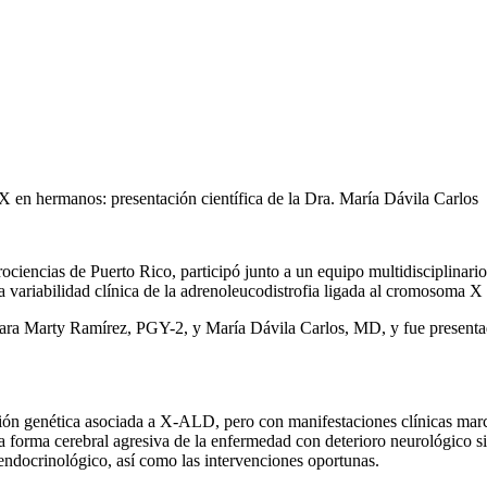
 X en hermanos: presentación científica de la Dra. María Dávila Carlos
ociencias de Puerto Rico, participó junto a un equipo multidisciplinario
 la variabilidad clínica de la adrenoleucodistrofia ligada al cromosom
ara Marty Ramírez, PGY-2, y María Dávila Carlos, MD
, y fue present
ón genética asociada a X-ALD, pero con manifestaciones clínicas marca
a forma cerebral agresiva de la enfermedad con deterioro neurológico sig
endocrinológico, así como las intervenciones oportunas.